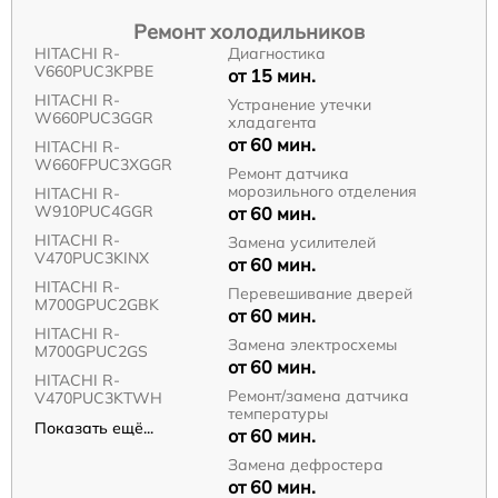
Ремонт холодильников
HITACHI R-
Диагностика
V660PUC3KPBE
от 15 мин.
HITACHI R-
Устранение утечки
W660PUC3GGR
хладагента
от 60 мин.
HITACHI R-
W660FPUC3XGGR
Ремонт датчика
морозильного отделения
HITACHI R-
W910PUC4GGR
от 60 мин.
HITACHI R-
Замена усилителей
V470PUC3KINX
от 60 мин.
HITACHI R-
Перевешивание дверей
M700GPUC2GBK
от 60 мин.
HITACHI R-
Замена электросхемы
M700GPUC2GS
от 60 мин.
HITACHI R-
Ремонт/замена датчика
V470PUC3KTWH
температуры
Показать ещё...
от 60 мин.
Замена дефростера
от 60 мин.