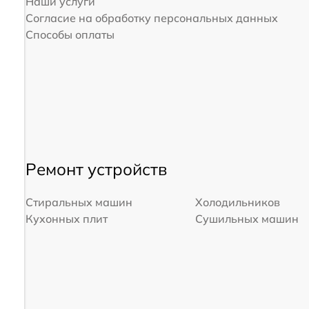
Наши услуги
Согласие на обработку персональных данных
Способы оплаты
Ремонт устройств
Стиральных машин
Холодильников
Кухонных плит
Сушильных машин