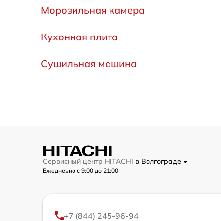
Морозильная камера
Кухонная плита
Сушильная машина
Сервисный центр HITACHI
в Волгограде
Ежедневно с 9:00 до 21:00
+7 (844) 245-96-94