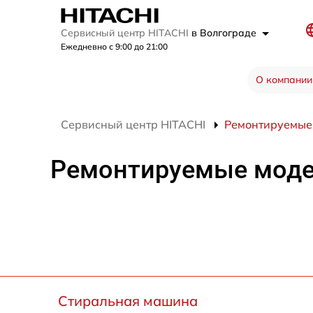
Сервисный центр HITACHI
в Волгограде
Ежедневно с 9:00 до 21:00
О компании
Сервисный центр HITACHI
Ремонтируемые
Ремонтируемые мод
Стиральная машина