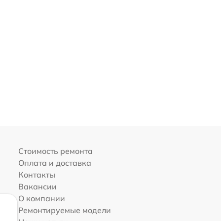
Стоимость ремонта
Оплата и доставка
Контакты
Вакансии
О компании
Ремонтируемые модели