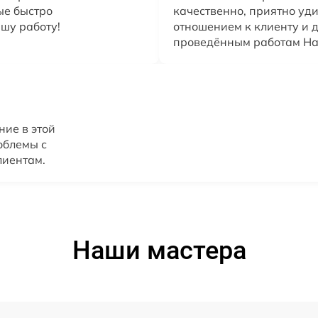
ые быстро
качественно, приятно у
шу работу!
отношением к клиенту и 
проведённым работам Н
ие в этой
облемы с
лиентам.
Наши мастера