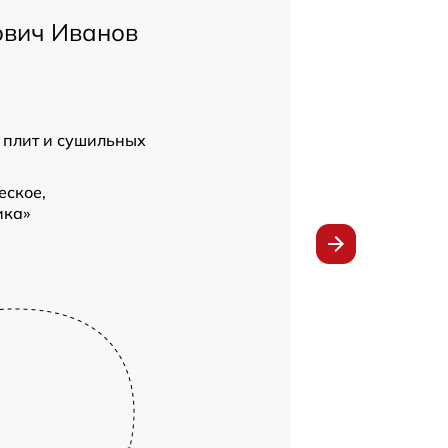
ович Иванов
 плит и сушильных
еское,
ика»