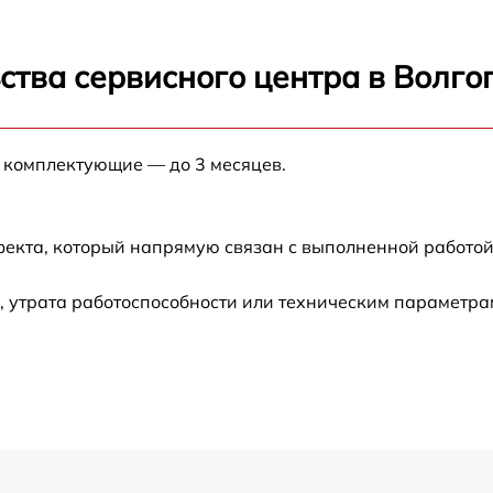
ильтра
от 70 мин
абана
от 70 мин
ства сервисного центра в Волго
а
от 70 мин
е комплектующие — до 3 месяцев.
асоса
от 70 мин
фекта, который напрямую связан с выполненной работой
тропроводки
от 70 мин
 утрата работоспособности или техническим параметра
 патрубка
от 70 мин
клапана
от 70 мин
от 70 мин