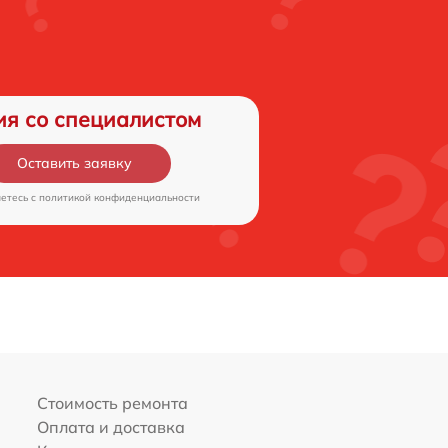
рабана
от 70 мин
от 70 мин
оров
от 70 мин
ия со специалистом
вления
Оставить заявку
от 70 мин
аетесь c
политикой конфиденциальности
 дозатора
от 70 мин
шланга
от 70 мин
ротивовеса
от 70 мин
Стоимость ремонта
от 70 мин
Оплата и доставка