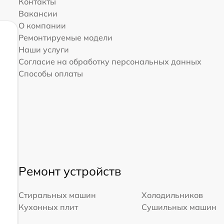
Контакты
а
от 70 мин
Вакансии
О компании
ов
от 70 мин
Ремонтируемые модели
Наши услуги
Согласие на обработку персональных данных
ы
от 70 мин
Способы оплаты
от 70 мин
Ремонт устройств
Стиральных машин
Холодильников
Кухонных плит
Сушильных машин