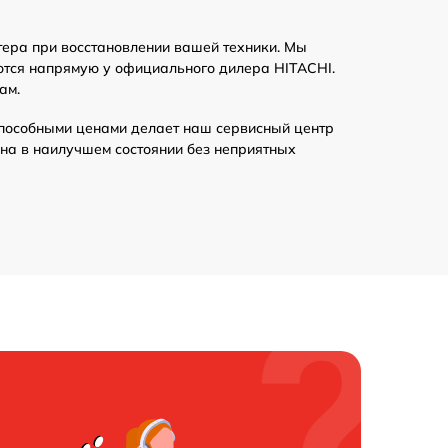
1100 р
тера при восстановлении вашей техники. Мы
1600 р
ются напрямую у официального дилера HITACHI.
ам.
1800 р
пособными ценами делает наш сервисный центр
на в наилучшем состоянии без неприятных
1600 р
1800 р
1800 р
1800 р
1800 р