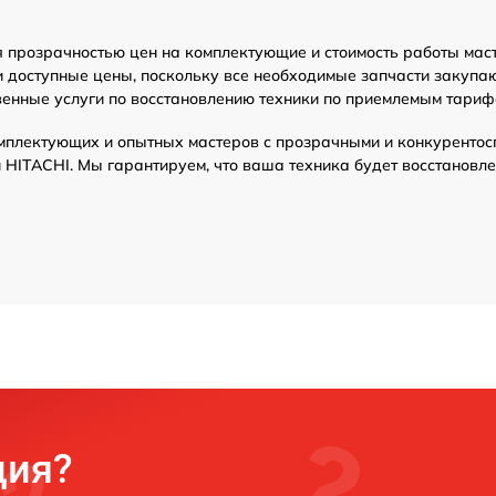
от 70 мин
 прозрачностью цен на комплектующие и стоимость работы мас
тилятора сушки
от 70 мин
и доступные цены, поскольку все необходимые запчасти закупа
венные услуги по восстановлению техники по приемлемым тариф
онного насоса
от 70 мин
мплектующих и опытных мастеров с прозрачными и конкурентос
HITACHI. Мы гарантируем, что ваша техника будет восстановле
ротивовеса
от 70 мин
от 70 мин
программ
от 70 мин
авления
от 70 мин
от 70 мин
ция?