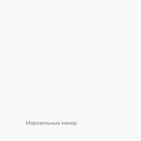
2800 р
2800 р
2750 р
1200 р
Морозильных камер