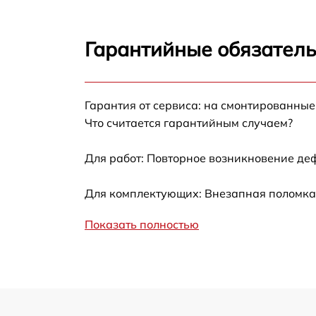
Замена сетевого ф
Замена шкива бар
Гарантийные обязатель
Замена прессостат
Гарантия от сервиса: на смонтированны
Замена сливного н
Что считается гарантийным случаем?
Для работ: Повторное возникновение де
Замена жгута элек
Для комплектующих: Внезапная поломка,
Ремонт или замена
Показать полностью
Замена заливного 
Замена щёток