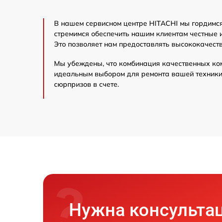
Замена УБЛ
В нашем сервисном центре HITACHI мы гордимся
Замена мотора вен
стремимся обеспечить нашим клиентам честные 
Это позволяет нам предоставлять высококачест
Замена циркуляци
Мы убеждены, что комбинация качественных ко
идеальным выбором для ремонта вашей техники 
Замена верхнего п
сюрпризов в счете.
Ремонт аквастопа
Замена селектора 
Замена блока упр
Замена мотора
Нужна консульта