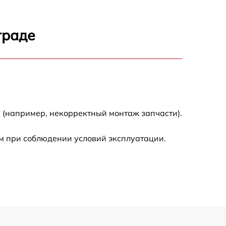
1200 р
1550 р
граде
1550 р
1550 р
 (например, некорректный монтаж запчасти).
1250 р
м при соблюдении условий эксплуатации.
1250 р
1250 р
1200 р