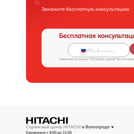
Замена шторок ба
Закажите бесплатную консультацию
Замена пружин
Замена амортизат
Бесплатная консультац
Ремонт платы упра
(восстановление)
Нажимая на кнопку "Оставить заявку" Вы соглаш
Ремонт или замена
моющих средств
Замена заливного 
Замена нижнего п
Замена бака
Сервисный центр HITACHI
в Волгограде
Ежедневно с 9:00 до 21:00