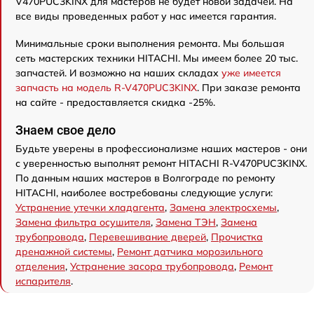
V470PUC3KINX для мастеров не будет новой задачей. На
все виды проведенных работ у нас имеется гарантия.
Минимальные сроки выполнения ремонта. Мы большая
сеть мастерских техники HITACHI. Мы имеем более 20 тыс.
запчастей. И возможно на наших складах
уже имеется
запчасть на модель R-V470PUC3KINX
. При заказе ремонта
на сайте - предоставляется скидка -25%.
Знаем свое дело
Будьте уверены в профессионализме наших мастеров - они
с уверенностью выполнят ремонт HITACHI R-V470PUC3KINX.
По данным наших мастеров в Волгограде по ремонту
HITACHI, наиболее востребованы следующие услуги:
Устранение утечки хладагента
,
Замена электросхемы
,
Замена фильтра осушителя
,
Замена ТЭН
,
Замена
трубопровода
,
Перевешивание дверей
,
Прочистка
дренажной системы
,
Ремонт датчика морозильного
отделения
,
Устранение засора трубопровода
,
Ремонт
испарителя
.