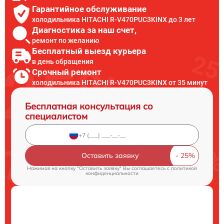
Гарантийное обслуживание
холодильника HITACHI R-V470PUC3KINX до 3 лет
Диагностика за наш счет,
ремонт по желанию
Бесплатный выезд курьера
в день обращения
Срочный ремонт
холодильника HITACHI R-V470PUC3KINX от 35 минут
Бесплатная консультация со
специалистом
Оставить заявку
Нажимая на кнопку "Оставить заявку" Вы соглашаетесь c
политикой
конфиденциальности