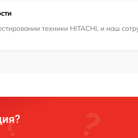
сти
тировании техники HITACHI, и наш сотру
ция?