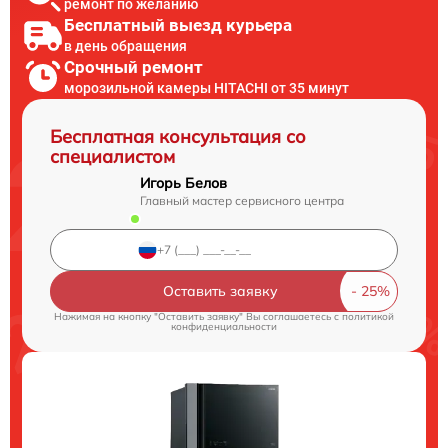
ремонт по желанию
Бесплатный выезд курьера
в день обращения
Срочный ремонт
морозильной камеры HITACHI от 35 минут
Бесплатная консультация со
специалистом
Игорь Белов
Главный мастер сервисного центра
Оставить заявку
Нажимая на кнопку "Оставить заявку" Вы соглашаетесь c
политикой
конфиденциальности